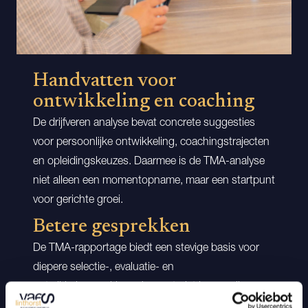
Handvatten voor
ontwikkeling en coaching
De drijfveren analyse bevat concrete suggesties
voor persoonlijke ontwikkeling, coachingstrajecten
en opleidingskeuzes. Daarmee is de TMA-analyse
niet alleen een momentopname, maar een startpunt
voor gerichte groei.
Betere gesprekken
De TMA-rapportage biedt een stevige basis voor
diepere selectie-, evaluatie- en
ontwikkelgesprekken. Je praat niet langer alleen
over resultaten, maar ook over wat iemand echt