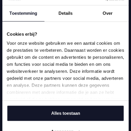
drijft.
Toestemming
Details
Over
Contact opnemen
Cookies erbij?
Voor onze website gebruiken we een aantal cookies om
de prestaties te verbeteren. Daarnaast worden er cookies
gebruikt om de content en advertenties te personaliseren,
Waarom Vaes & Linthorst voor
om functies voor social media te bieden en om ons
websiteverkeer te analyseren. Deze informatie wordt
een TMA-analyse
gedeeld met onze partners voor social media, adverteren
en analyse. Deze partners kunnen deze gegevens
combineren met andere informatie die je aan ze hebt
verstrekt of die ze hebben verzameld op basis van jouw
gebruik van hun services.
Laagdrempelig en zonder
Alles toestaan
verplichtingen.
Je laat snel en eenvoudig een TMA-analyse