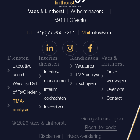
Vaes & Linthorst
|
Wilhelminapark 1
|
5911 EC Venlo
Tel
+31(0)77 355 7261
|
Mail
info@vel.nl
Diensten
Interim
Kandidaten
Vaes &
diensten
Linthorst
Executive
Vacatures
Interim-
Onze
search
TMA-analyse
management
werkwijze
Werving RvT
Inschrijven
Interim
Over ons
of RvC leden
opdrachten
Contact
TMA-
Inschrijven
analyse
Geregistreerd bij de
© 2026 Vaes & Linthorst.
Recruiter code.
Disclaimer
|
Privacy-verklaring