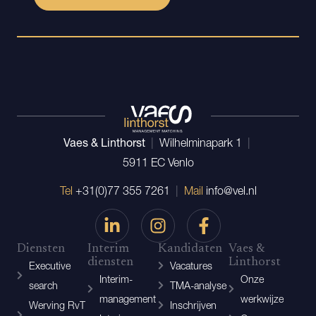
Vaes & Linthorst
|
Wilhelminapark 1
|
5911 EC Venlo
Tel
+31(0)77 355 7261
|
Mail
info@vel.nl
Diensten
Interim
Kandidaten
Vaes &
diensten
Linthorst
Executive
Vacatures
Interim-
Onze
search
TMA-analyse
management
werkwijze
Werving RvT
Inschrijven