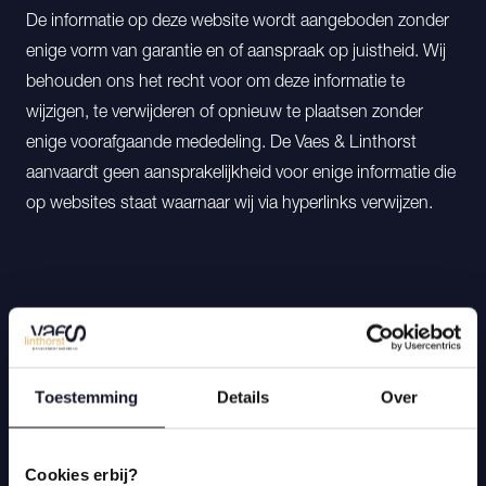
De informatie op deze website wordt aangeboden zonder
enige vorm van garantie en of aanspraak op juistheid. Wij
behouden ons het recht voor om deze informatie te
wijzigen, te verwijderen of opnieuw te plaatsen zonder
enige voorafgaande mededeling. De Vaes & Linthorst
aanvaardt geen aansprakelijkheid voor enige informatie die
op websites staat waarnaar wij via hyperlinks verwijzen.
Ook benieuwd naar jouw
Toestemming
Details
Over
groeimogelijkheden?
Wij helpen je bij groei, of je nu een werkgever bent
die door wil groeien of als je een persoonlijke
Cookies erbij?