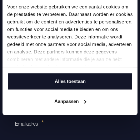
groeistap wil zetten. Wij zijn ervan overtuigd jou
Voor onze website gebruiken we een aantal cookies om
deze groeimogelijkheid te kunnen bieden. Neem
de prestaties te verbeteren. Daarnaast worden er cookies
gebruikt om de content en advertenties te personaliseren,
contact op en let’s grow!
om functies voor social media te bieden en om ons
Tel:
+31(0)77 355 7261
websiteverkeer te analyseren. Deze informatie wordt
gedeeld met onze partners voor social media, adverteren
Mail:
info@vel.nl
en analyse. Deze partners kunnen deze gegevens
combineren met andere informatie die je aan ze hebt
verstrekt of die ze hebben verzameld op basis van jouw
gebruik van hun services.
Voornaam
Alles toestaan
Achternaam
Aanpassen
Emailadres