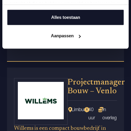
verstrekt of die ze hebben verzameld op basis van jouw
Wat je merkt zodra je binnenstapt:
gebruik van hun services.
Alles toestaan
Beslissingen worden snel genomen;
Iedereen kent elkaar en helpt elkaar vooruit;
Je krijgt ruimte om het écht anders te doen.
Aanpassen
Projectmanager
Bouw – Venlo
Limburg
40
In
uur
overleg
Willems is een compact bouwbedrijf in