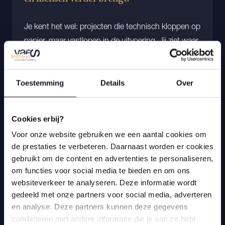
Je kent het wel: projecten die technisch kloppen op
papier, maar vastlopen in de uitvoering. Jij ziet waar
het beter kan. In structuur, samenwerking en
keuzes. Bij Dutch Mushroom Projects krijg je de
kans om dat verschil wél te maken. Niet alleen als
Toestemming
Details
Over
projectleider, maar als toekomstig
eindverantwoordelijke voor techniek. Je stapt in een
Cookies erbij?
sleutelrol waarin je projecten leidt, een team
Voor onze website gebruiken we een aantal cookies om
ontwikkelt én wordt klaargestoomd om binnen 1
de prestaties te verbeteren. Daarnaast worden er cookies
tot 1,5 jaar door te groeien naar Technisch
gebruikt om de content en advertenties te personaliseren,
Directeur.
om functies voor social media te bieden en om ons
websiteverkeer te analyseren. Deze informatie wordt
Dit is geen rol voor iemand die afwacht. Dit is voor
gedeeld met onze partners voor social media, adverteren
iemand die wil bouwen. Aan projecten, aan mensen
en analyse. Deze partners kunnen deze gegevens
en aan de toekomst van een organisatie.
combineren met andere informatie die je aan ze hebt