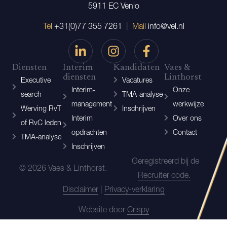
5911 EC Venlo
Tel
+31(0)77 355 7261
|
Mail
info@vel.nl
Diensten
Interim
Kandidaten
Vaes &
diensten
Linthorst
Executive
Vacatures
Interim-
Onze
search
TMA-analyse
management
werkwijze
Werving RvT
Inschrijven
Interim
Over ons
of RvC leden
opdrachten
Contact
TMA-analyse
Inschrijven
Geregistreerd bij de
© 2026 Vaes & Linthorst.
Recruiter code.
Disclaimer
|
Privacy-verklaring
Website door
Crispy