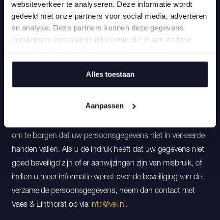
websiteverkeer te analyseren. Deze informatie wordt
correctie of verwijdering sturen naar
info@vel.nl
. Vaes &
gedeeld met onze partners voor social media, adverteren
Linthorst zal zo snel mogelijk op uw verzoek reageren.
en analyse. Deze partners kunnen deze gegevens
combineren met andere informatie die je aan ze hebt
Beveiligen
verstrekt of die ze hebben verzameld op basis van jouw
gebruik van hun services.
Vaes & Linthorst neemt de bescherming van uw gegevens
Alles toestaan
serieus en neemt passende maatregelen om misbruik,
verlies, onbevoegde toegang, ongewenste
Aanpassen
openbaarmaking en ongeoorloofde wijziging tegen te
gaan. De website maakt gebruik van een SSL Certificaat
om te borgen dat uw persoonsgegevens niet in verkeerde
handen vallen. Als u de indruk heeft dat uw gegevens niet
goed beveiligd zijn of er aanwijzingen zijn van misbruik, of
indien u meer informatie wenst over de beveiliging van de
verzamelde persoonsgegevens, neem dan contact met
Vaes & Linthorst op via
info@vel.nl
.