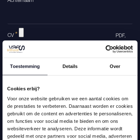
Achternaam
*
CV
PDF,
DOC, DOCX
(max
8
MB)
Extra document
Toestemming
Details
Over
PDF, DOC,
DOCX
(max
8
MB)
Cookies erbij?
Contactgegevens
Voor onze website gebruiken we een aantal cookies om
de prestaties te verbeteren. Daarnaast worden er cookies
*
E-mail
gebruikt om de content en advertenties te personaliseren,
om functies voor social media te bieden en om ons
websiteverkeer te analyseren. Deze informatie wordt
gedeeld met onze partners voor social media, adverteren