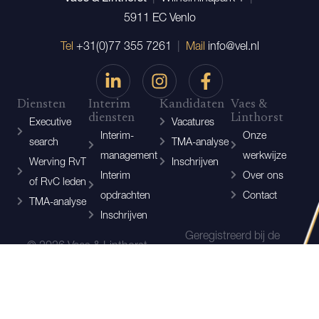
5911 EC Venlo
Tel
+31(0)77 355 7261
|
Mail
info@vel.nl
Diensten
Interim
Kandidaten
Vaes &
diensten
Linthorst
Executive
Vacatures
Interim-
Onze
search
TMA-analyse
management
werkwijze
Werving RvT
Inschrijven
Interim
Over ons
of RvC leden
opdrachten
Contact
TMA-analyse
Inschrijven
Geregistreerd bij de
© 2026 Vaes & Linthorst.
Recruiter code.
Disclaimer
|
Privacy-verklaring
Website door
Crispy